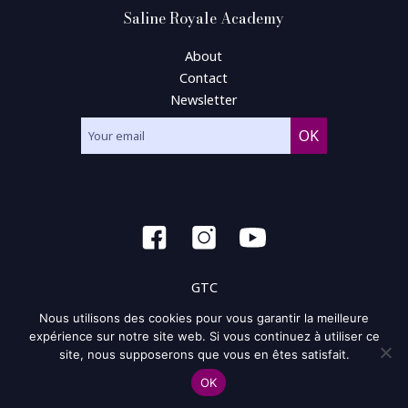
Saline Royale Academy
About
Contact
Newsletter
GTC
Nous utilisons des cookies pour vous garantir la meilleure
General condition of use
expérience sur notre site web. Si vous continuez à utiliser ce
site, nous supposerons que vous en êtes satisfait.
Privacy policy and policy of the cookie
OK
Site map