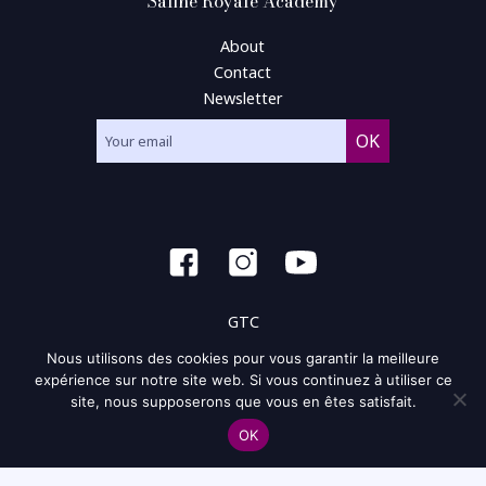
Saline Royale Academy
About
Contact
Newsletter
GTC
Nous utilisons des cookies pour vous garantir la meilleure
General condition of use
expérience sur notre site web. Si vous continuez à utiliser ce
site, nous supposerons que vous en êtes satisfait.
Privacy policy and policy of the cookie
OK
Site map