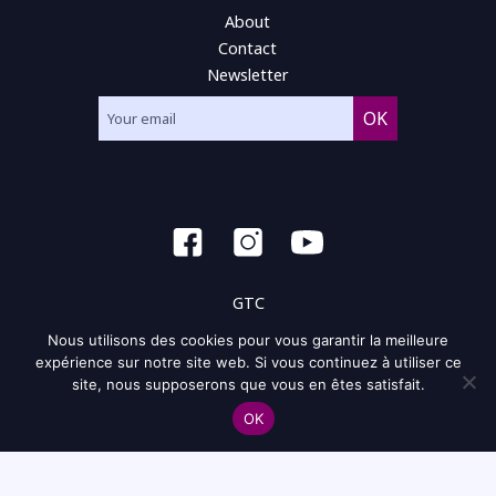
About
Contact
Newsletter
GTC
Nous utilisons des cookies pour vous garantir la meilleure
General condition of use
expérience sur notre site web. Si vous continuez à utiliser ce
site, nous supposerons que vous en êtes satisfait.
Privacy policy and policy of the cookie
OK
Site map