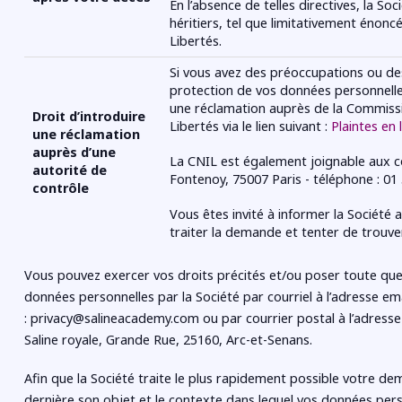
En l’absence de telles directives, la S
héritiers, tel que limitativement énoncé 
Libertés.
Si vous avez des préoccupations ou de
protection de vos données personnelles
une réclamation auprès de la Commissi
Droit d’introduire
Libertés via le lien suivant :
Plaintes en 
une réclamation
auprès d’une
La CNIL est également joignable aux c
autorité de
Fontenoy, 75007 Paris - téléphone : 01 
contrôle
Vous êtes invité à informer la Société a
traiter la demande et tenter de trouve
Vous pouvez exercer vos droits précités et/ou poser toute ques
données personnelles par la Société par courriel à l’adresse ema
: privacy@salineacademy.com
ou par courrier postal à l’adres
Saline royale, Grande Rue, 25160, Arc-et-Senans.
Afin que la Société traite le plus rapidement possible votre d
dernière son objet et le contexte dans lequel vos données perso