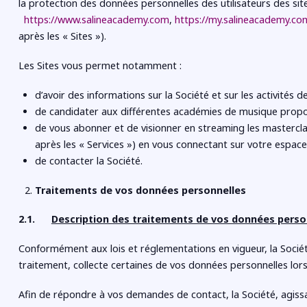
la protection des
données personnelles des utilisateurs des site
https://www.salineacademy.com
,
https://my.salineacademy.co
après les « Sites »).
Les Sites vous permet notamment :
d’avoir des informations sur la Société et sur les activités de
de candidater aux différentes académies de musique propos
de vous abonner et de visionner en streaming les mastercla
après les
«
Services
»
) en vous connectant sur votre espace 
de contacter la Société.
Traitements de vos données personnelles
2.1.
Description des traitements de vos données perso
Conformément aux lois et réglementations en vigueur, la Socié
traitement, collecte certaines de vos données personnelles lors d
Afin de répondre à vos demandes de contact, la Soc
iété, agis