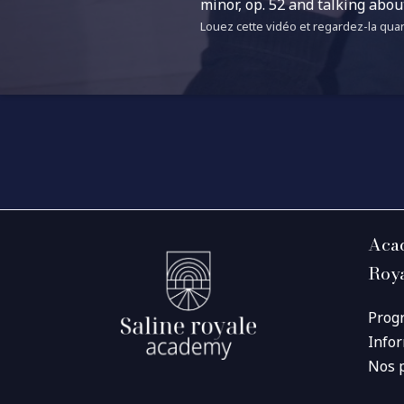
minor, op. 52 and talking abo
Louez cette vidéo et regardez-la quan
Acad
Roy
Prog
Info
Nos 