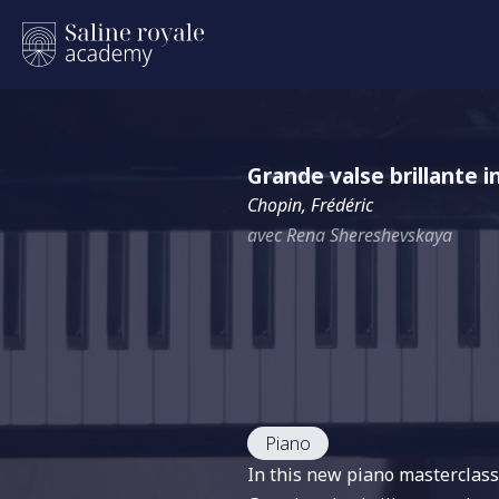
Grande valse brillante i
Chopin, Frédéric
avec Rena Shereshevskaya
Piano
In this new piano masterclas