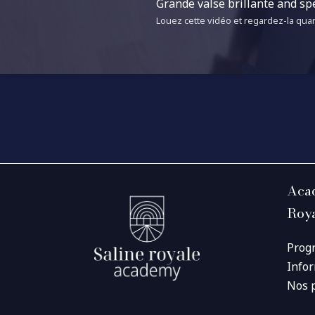
Grande valse brillante and spe
Louez cette vidéo et regardez-la quan
Acad
Roy
Prog
Info
Nos 