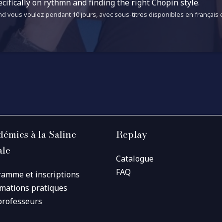
cifically on rythmn and finding the right Chopin style.
d vous voulez pendant 10 jours, avec sous-titres disponibles en français e
émies à la Saline
Replay
ale
Catalogue
FAQ
ramme et inscriptions
rmations pratiques
professeurs