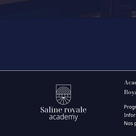
Acad
Roy
Prog
Info
Nos 