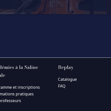
émies à la Saline
Replay
ale
Catalogue
FAQ
ramme et inscriptions
rmations pratiques
professeurs