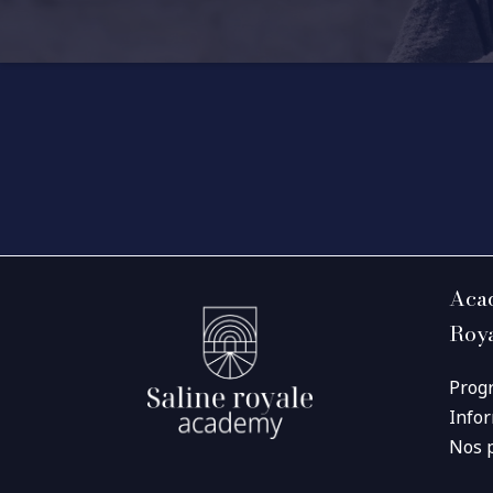
Acad
Roy
Prog
Info
Nos 