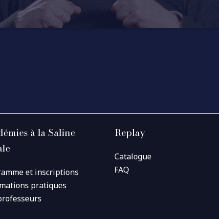
émies à la Saline
Replay
ale
Catalogue
FAQ
ramme et inscriptions
rmations pratiques
professeurs