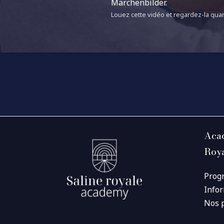
Märchenbilder.
Louez cette vidéo et regardez-la quan
Acad
Roy
Prog
Info
Nos 