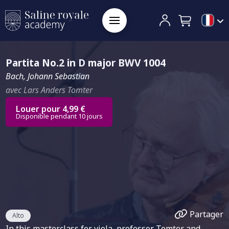
Partita No.2 in D major BWV 1004
Bach, Johann Sebastian
avec Lars Anders Tomter
Louer pour 4,99 €
Disponible pendant 10 jours
Partager
Alto
In this masterclass for viola, professor Tomter and