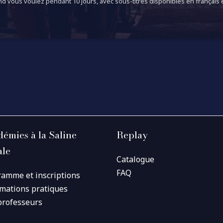
d vous voulez pendant 10 jours, avec sous-titres disponibles en français e
émies à la Saline
Replay
ale
Catalogue
FAQ
ramme et inscriptions
rmations pratiques
professeurs