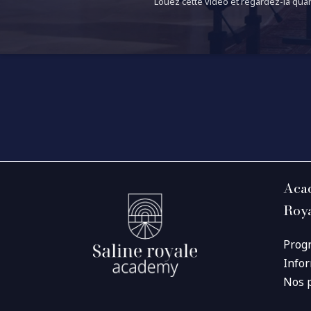
Louez cette vidéo et regardez-la quan
Acad
Roy
Prog
Info
Nos 