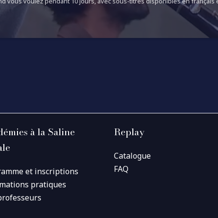
d vous voulez pendant 10 jours, avec sous-titres disponibles en français e
émies à la Saline
Replay
ale
Catalogue
FAQ
ramme et inscriptions
rmations pratiques
professeurs