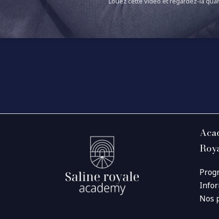
Louez cette vidéo et regardez-la quan
Acad
Roy
Prog
Info
Nos 