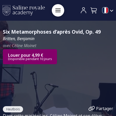
Six Metamorphoses d’après Ovid, Op. 49
Britten, Benjamin
avec Céline Moinet
Louer pour 4,99 €
Disponible pendant 10 jours
Partager
Hautbois
Dans cette masterclass, Céline Moinet et son élève