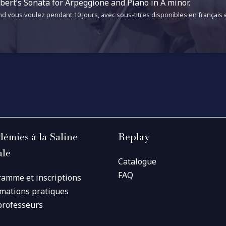
ert’s Sonata for Arpeggione and Piano in A minor.
d vous voulez pendant 10 jours, avec sous-titres disponibles en français e
émies à la Saline
Replay
ale
Catalogue
FAQ
ramme et inscriptions
rmations pratiques
professeurs