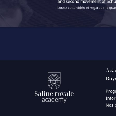
and second movement of Schub
Louez cette vidéo et regardez-la quan
Acad
Roy
Prog
Info
Nos 