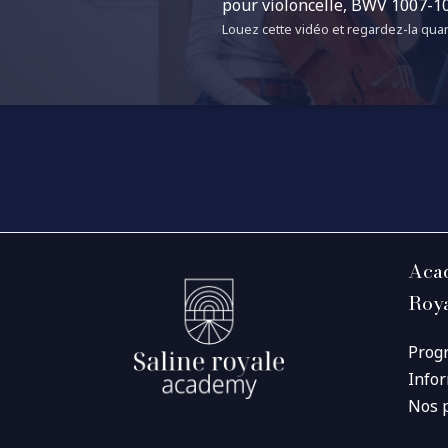
pour violoncelle, BWV 1007-10
Louez cette vidéo et regardez-la quan
Acad
Roy
Prog
Info
Nos 