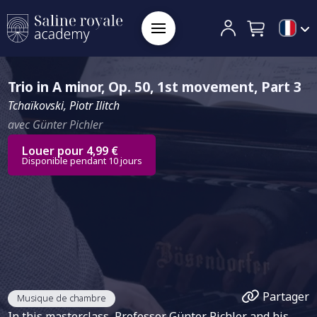
Trio in A minor, Op. 50, 1st movement, Part 3
Tchaïkovski, Piotr Ilitch
avec Günter Pichler
Louer pour 4,99 €
Disponible pendant 10 jours
Partager
Musique de chambre
In this masterclass, Professor Günter Pichler and his