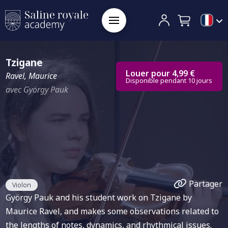
Tzigane
Louer pour 4,99 €
Ravel, Maurice
Disponible pendant 10 jours
avec György Pauk
Partager
Violon
György Pauk and his student work on Tzigane by
Maurice Ravel, and makes some observations related to
the lengths of notes, dynamics, and rhythmical issues.