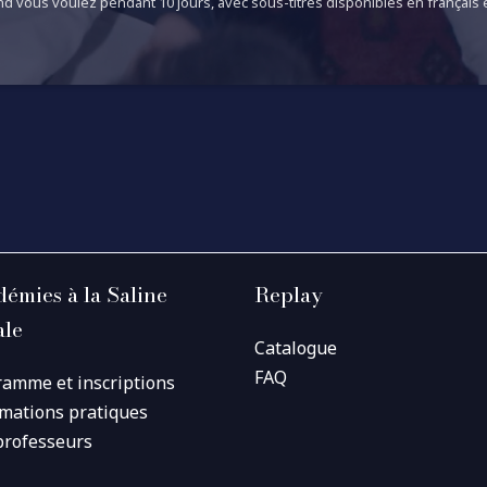
d vous voulez pendant 10 jours, avec sous-titres disponibles en français e
émies à la Saline
Replay
ale
Catalogue
FAQ
ramme et inscriptions
rmations pratiques
professeurs