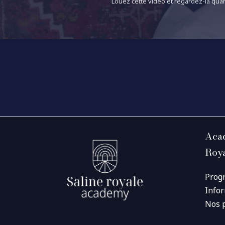
Louez cette vidéo et regardez-la quan
Acad
Roy
Prog
Info
Nos 