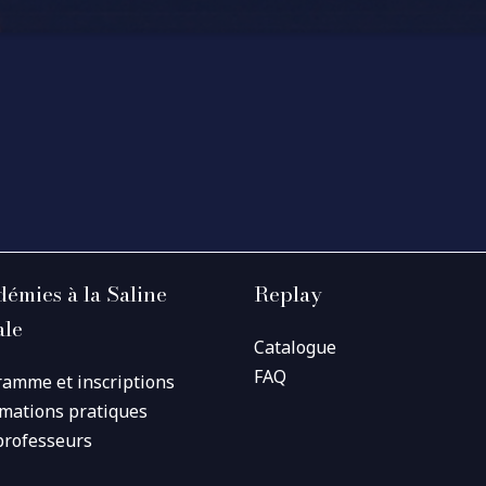
émies à la Saline
Replay
ale
Catalogue
FAQ
ramme et inscriptions
rmations pratiques
professeurs