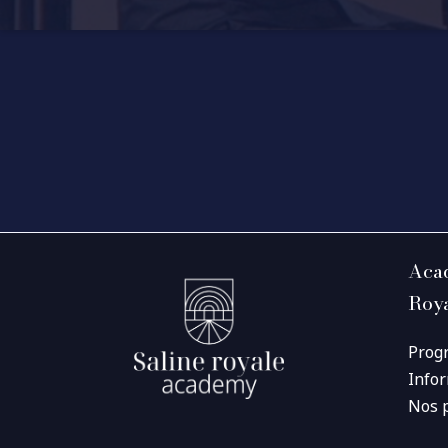
Acad
Roy
Prog
Info
Nos 