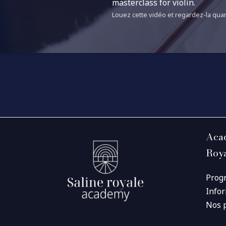
masterclass for violin.
Louez cette vidéo et regardez-la quan
Acad
Roy
Prog
Info
Nos 