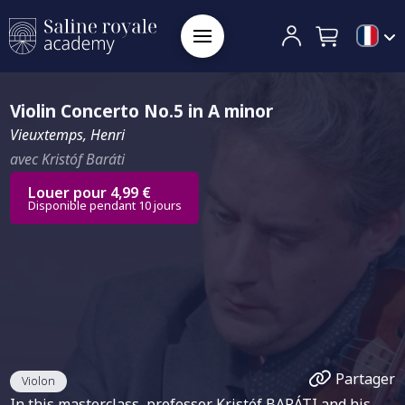
Violin Concerto No.5 in A minor
Vieuxtemps, Henri
avec Kristóf Baráti
Louer pour 4,99 €
Disponible pendant 10 jours
Partager
Violon
In this masterclass, professor Kristóf BARÁTI and his