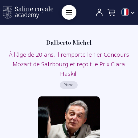
Dalberto Michel
À l'âge de 20 ans, il remporte le 1er Concours
Mozart de Salzbourg et reçoit le Prix Clara
Haskil.
Piano