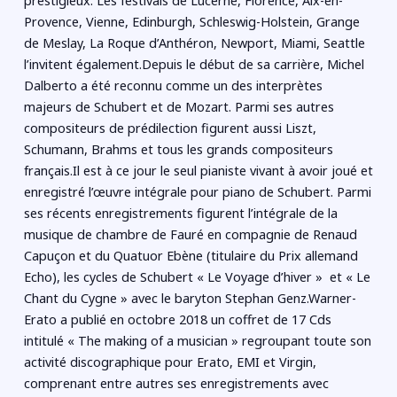
prestigieux. Les festivals de Lucerne, Florence, Aix-en-
Provence, Vienne, Edinburgh, Schleswig-Holstein, Grange
de Meslay, La Roque d’Anthéron, Newport, Miami, Seattle
l’invitent également.Depuis le début de sa carrière, Michel
Dalberto a été reconnu comme un des interprètes
majeurs de Schubert et de Mozart. Parmi ses autres
compositeurs de prédilection figurent aussi Liszt,
Schumann, Brahms et tous les grands compositeurs
français.Il est à ce jour le seul pianiste vivant à avoir joué et
enregistré l’œuvre intégrale pour piano de Schubert. Parmi
ses récents enregistrements figurent l’intégrale de la
musique de chambre de Fauré en compagnie de Renaud
Capuçon et du Quatuor Ebène (titulaire du Prix allemand
Echo), les cycles de Schubert « Le Voyage d’hiver » et « Le
Chant du Cygne » avec le baryton Stephan Genz.Warner-
Erato a publié en octobre 2018 un coffret de 17 Cds
intitulé « The making of a musician » regroupant toute son
activité discographique pour Erato, EMI et Virgin,
comprenant entre autres ses enregistrements avec