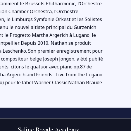
otamment le Brussels Philharmonic, l’Orchestre
ralian Chamber Orchestra, l’Orchestre
n, le Limburgs Symfonie Orkest et les Solistes
u le nouvel altiste principal du Gurzenich
ont le Progretto Martha Argerich à Lugano, le
ontpellier. Depuis 2010, Nathan se produit
na Leschenko. Son premier enregistrement pour
u compositeur belge Joseph Jongen, a été publié
nts, citons le quatuor avec piano op.87 de
ha Argerich and Friends : Live from the Lugano
lto) pour le label Warner Classic.Nathan Braude
Saline Royale Academy