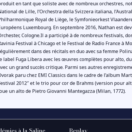
produit en tant que soliste avec de nombreux orchestres, n
National de Lille, l’Orchestra della Svizzera italiana, l’Aust
Philharmonique Royal de Liège, le Symfonieorkest Vlaandere
Européens Luxembourg. En septembre 2016, Nathan est deven
Orchester, Cologne.Il a participé à de nombreux festivals, d
Ravinia Festival à Chicago et le Festival de Radio France à M
régulièrement dans des récitals en duo avec sa femme Poli
le label Fuga Libera avec les œuvres complètes pour alto, d
avec un grand succès critique. Parmi ses autres enregistreme
Dvorak paru chez EMI Classics dans le cadre de l’album Mart
Festival 2012″ et le trio pour cor de Brahms (version pour a
joue un alto de Pietro Giovanni Mantegazza (Milan, 1772).
émies à la Saline
Replay