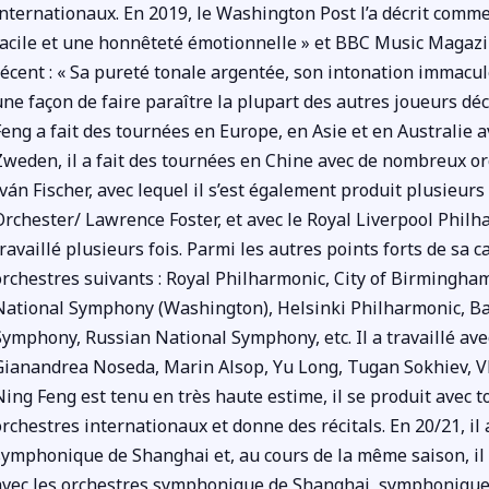
internationaux. En 2019, le Washington Post l’a décrit comm
facile et une honnêteté émotionnelle » et BBC Music Magazi
récent : « Sa pureté tonale argentée, son intonation immacu
une façon de faire paraître la plupart des autres joueurs d
Feng a fait des tournées en Europe, en Asie et en Australie
Zweden, il a fait des tournées en Chine avec de nombreux or
Iván Fischer, avec lequel il s’est également produit plusieur
Orchester/ Lawrence Foster, et avec le Royal Liverpool Philh
travaillé plusieurs fois. Parmi les autres points forts de sa c
orchestres suivants : Royal Philharmonic, City of Birmingh
National Symphony (Washington), Helsinki Philharmonic, B
Symphony, Russian National Symphony, etc. Il a travaillé av
Gianandrea Noseda, Marin Alsop, Yu Long, Tugan Sokhiev, Vl
Ning Feng est tenu en très haute estime, il se produit avec t
orchestres internationaux et donne des récitals. En 20/21, il 
symphonique de Shanghai et, au cours de la même saison, il
avec les orchestres symphonique de Shanghai, symphoniqu