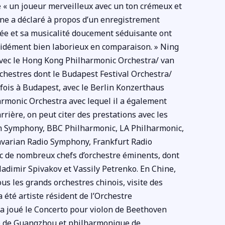
e « un joueur merveilleux avec un ton crémeux et
ne a déclaré à propos d’un enregistrement
lée et sa musicalité doucement séduisante ont
écidément bien laborieux en comparaison. » Ning
 avec le Hong Kong Philharmonic Orchestra/ van
chestres dont le Budapest Festival Orchestra/
s fois à Budapest, avec le Berlin Konzerthaus
armonic Orchestra avec lequel il a également
arrière, on peut citer des prestations avec les
am Symphony, BBC Philharmonic, LA Philharmonic,
avarian Radio Symphony, Frankfurt Radio
ec de nombreux chefs d’orchestre éminents, dont
adimir Spivakov et Vassily Petrenko. En Chine,
ous les grands orchestres chinois, visite des
a été artiste résident de l’Orchestre
 a joué le Concerto pour violon de Beethoven
e de Guangzhou et philharmonique de