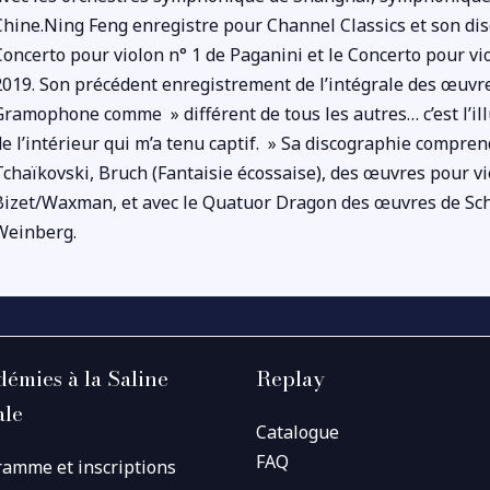
Chine.Ning Feng enregistre pour Channel Classics et son dis
Concerto pour violon n° 1 de Paganini et le Concerto pour v
2019. Son précédent enregistrement de l’intégrale des œuvre
Gramophone comme » différent de tous les autres… c’est l’il
de l’intérieur qui m’a tenu captif. » Sa discographie comprend
Tchaïkovski, Bruch (Fantaisie écossaise), des œuvres pour vio
Bizet/Waxman, et avec le Quatuor Dragon des œuvres de Sch
Weinberg.
émies à la Saline
Replay
ale
Catalogue
FAQ
ramme et inscriptions