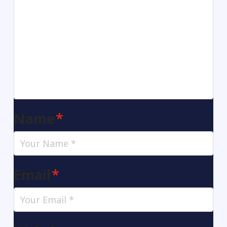
Name
*
Email
*